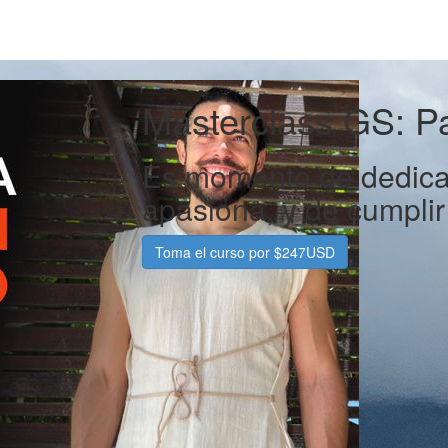
Masterclass GS: Pa
Es momento de dedicar
apasiona, y de cumplir 
Toma el curso por $247USD