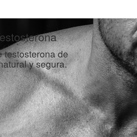
estosterona
 testosterona de
atural y segura.