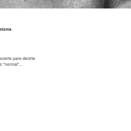
 misma
.
ocerte pare decirte
 "normal"...