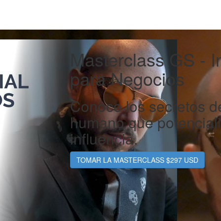
Masterclass GS - I
para Negocios
Conoce los secretos d
humano que potencializ
influencia.
TOMAR LA MASTERCLASS $297 USD