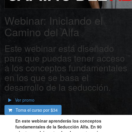
Webinar: Iniciando el
Camino del Alfa
​Este webinar está diseñado
para que puedas tener acceso
a los conceptos fundamentales
en los que se basa el
desarrollo de la seducción.
Ver promo
Toma el curso por
$34
En este webinar aprenderás los conceptos
fundamentales de la Seducción Alfa
. En 90