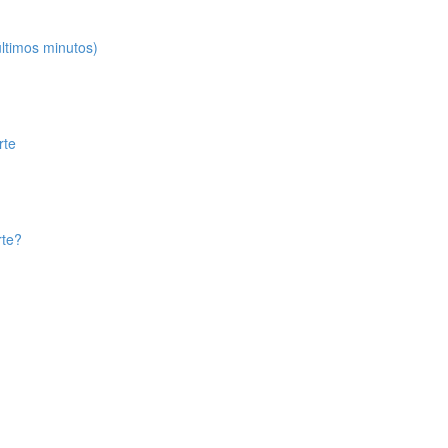
últimos minutos)
rte
rte?